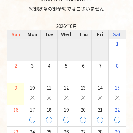
※御飲食の御予約ではございません
2026年8月
Sun
Mon
Tue
Wed
Thu
Fri
Sat
1
－
2
3
4
5
6
7
8
－
－
－
－
－
－
－
9
10
11
12
13
14
15
－
×
×
×
×
×
×
16
17
18
19
20
21
22
－
○
○
○
○
○
○
23
24
25
26
27
28
29