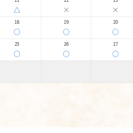
△
×
×
18
19
20
○
○
○
25
26
27
○
○
○