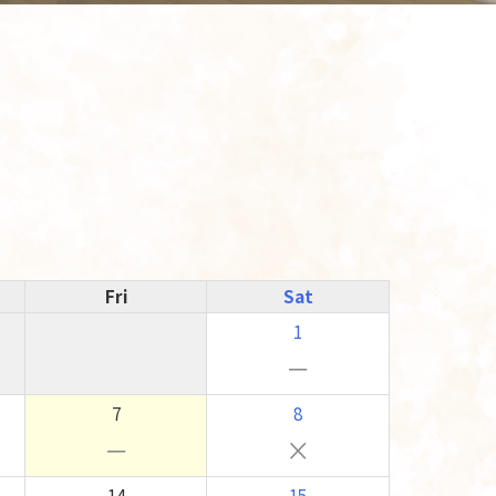
Fri
Sat
1
－
7
8
－
×
14
15