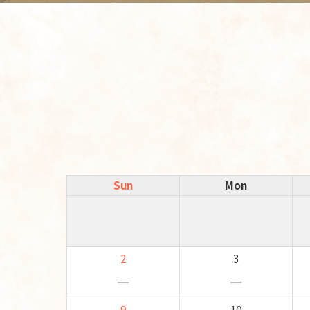
Sun
Mon
2
3
－
－
9
10