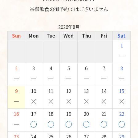
※御飲食の御予約ではございません
2026年8月
Sun
Mon
Tue
Wed
Thu
Fri
Sat
1
－
2
3
4
5
6
7
8
－
－
－
－
－
－
－
9
10
11
12
13
14
15
－
×
×
×
×
×
×
16
17
18
19
20
21
22
－
○
○
○
○
○
○
23
24
25
26
27
28
29